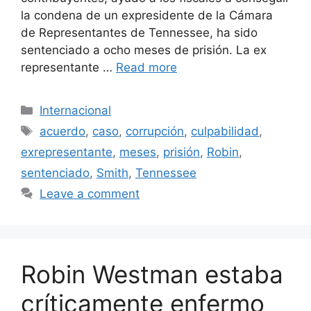
la condena de un expresidente de la Cámara
de Representantes de Tennessee, ha sido
sentenciado a ocho meses de prisión. La ex
representante …
Read more
Categories
Internacional
Tags
acuerdo
,
caso
,
corrupción
,
culpabilidad
,
exrepresentante
,
meses
,
prisión
,
Robin
,
sentenciado
,
Smith
,
Tennessee
Leave a comment
Robin Westman estaba
críticamente enfermo