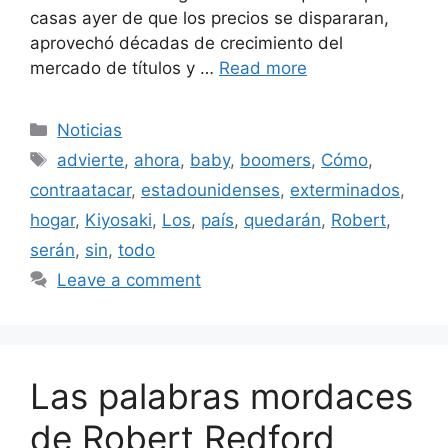
casas ayer de que los precios se dispararan,
aprovechó décadas de crecimiento del
mercado de títulos y …
Read more
Categories
Noticias
Tags
advierte
,
ahora
,
baby
,
boomers
,
Cómo
,
contraatacar
,
estadounidenses
,
exterminados
,
hogar
,
Kiyosaki
,
Los
,
país
,
quedarán
,
Robert
,
serán
,
sin
,
todo
Leave a comment
Las palabras mordaces
de Robert Redford