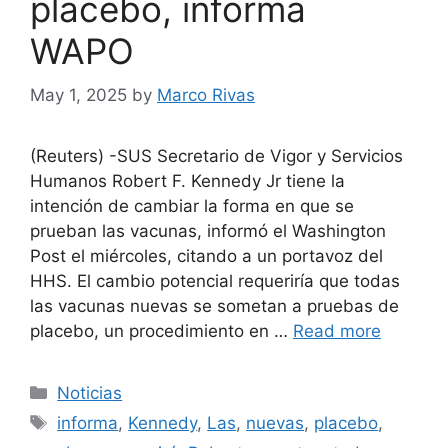
placebo, informa
WAPO
May 1, 2025
by
Marco Rivas
(Reuters) -SUS Secretario de Vigor y Servicios
Humanos Robert F. Kennedy Jr tiene la
intención de cambiar la forma en que se
prueban las vacunas, informó el Washington
Post el miércoles, citando a un portavoz del
HHS. El cambio potencial requeriría que todas
las vacunas nuevas se sometan a pruebas de
placebo, un procedimiento en …
Read more
Categories
Noticias
Tags
informa
,
Kennedy
,
Las
,
nuevas
,
placebo
,