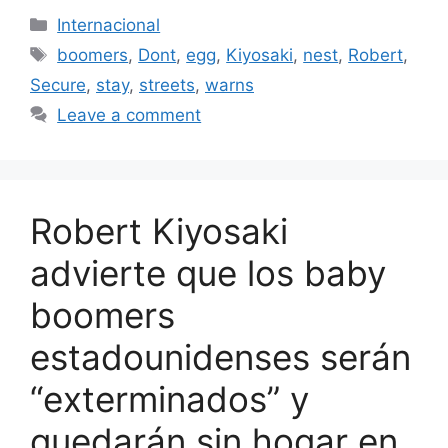
Categories
Internacional
Tags
boomers
,
Dont
,
egg
,
Kiyosaki
,
nest
,
Robert
,
Secure
,
stay
,
streets
,
warns
Leave a comment
Robert Kiyosaki
advierte que los baby
boomers
estadounidenses serán
“exterminados” y
quedarán sin hogar en