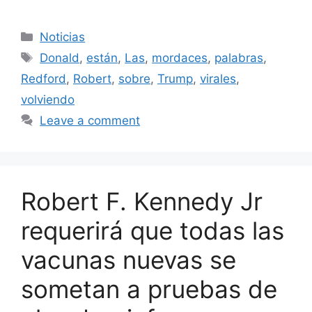
Categories
Noticias
Tags
Donald
,
están
,
Las
,
mordaces
,
palabras
,
Redford
,
Robert
,
sobre
,
Trump
,
virales
,
volviendo
Leave a comment
Robert F. Kennedy Jr
requerirá que todas las
vacunas nuevas se
sometan a pruebas de