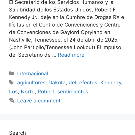
El Secretario de los Servicios Humanos y la
Salubridad de los Estados Unidos, Robert F.
Kennedy Jr., deje en la Cumbre de Drogas RX e
Ilícitas en el Centro de Convenciones y Centro
de Convenciones de Gaylord Opryland en
Nashville, Tennessee, el 24 de abril de 2025.
(John Partipilo/Tennessee Lookout) El impulso
del Secretario de …
Read more
Categories
Internacional
Tags
agricultores
,
Dakota
,
del
,
efectos
,
Kennedy
,
Los
,
Norte
,
Robert
,
sentimientos
Leave a comment
Search