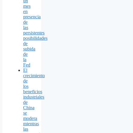
un
mes
en
presencia
de
las
persistentes
posibilidades
de
subida
de
la
Fed
El
crecimiento
de
los
beneficios
industriales
de
China
se
modera
mientras
las