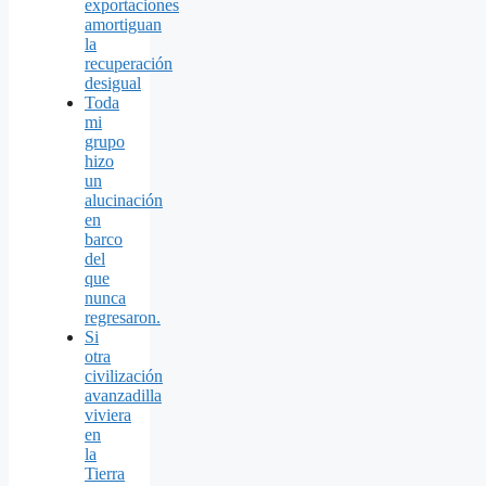
exportaciones
amortiguan
la
recuperación
desigual
Toda
mi
grupo
hizo
un
alucinación
en
barco
del
que
nunca
regresaron.
Si
otra
civilización
avanzadilla
viviera
en
la
Tierra