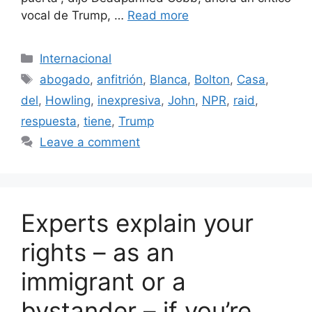
vocal de Trump, …
Read more
Categories
Internacional
Tags
abogado
,
anfitrión
,
Blanca
,
Bolton
,
Casa
,
del
,
Howling
,
inexpresiva
,
John
,
NPR
,
raid
,
respuesta
,
tiene
,
Trump
Leave a comment
Experts explain your
rights – as an
immigrant or a
bystander – if you’re