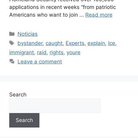
applications in recent weeks “from patriotic
Americans who want to join …
Read more
Categories
Noticias
Tags
bystander
,
caught
,
Experts
,
explain
,
Ice
,
immigrant
,
raid
,
rights
,
youre
Leave a comment
Search
Search