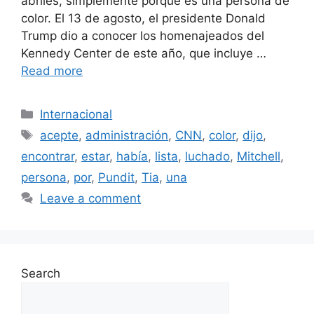
abriles, simplemente porque es una persona de
color. El 13 de agosto, el presidente Donald
Trump dio a conocer los homenajeados del
Kennedy Center de este año, que incluye …
Read more
Categories
Internacional
Tags
acepte
,
administración
,
CNN
,
color
,
dijo
,
encontrar
,
estar
,
había
,
lista
,
luchado
,
Mitchell
,
persona
,
por
,
Pundit
,
Tia
,
una
Leave a comment
Search