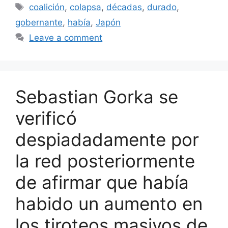
Tags
coalición
,
colapsa
,
décadas
,
durado
,
gobernante
,
había
,
Japón
Leave a comment
Sebastian Gorka se
verificó
despiadadamente por
la red posteriormente
de afirmar que había
habido un aumento en
los tiroteos masivos de