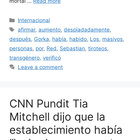
mortal …
Read more
Categories
Internacional
Tags
afirmar
,
aumento
,
despiadadamente
,
después
,
Gorka
,
había
,
habido
,
Los
,
masivos
,
personas
,
por
,
Red
,
Sebastian
,
tiroteos
,
transgénero
,
verificó
Leave a comment
CNN Pundit Tia
Mitchell dijo que la
establecimiento había