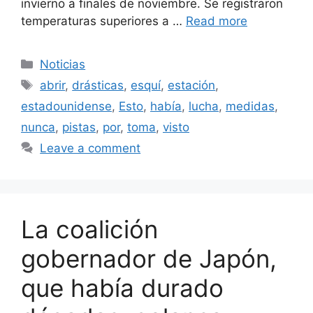
invierno a finales de noviembre. Se registraron
temperaturas superiores a …
Read more
Categories
Noticias
Tags
abrir
,
drásticas
,
esquí
,
estación
,
estadounidense
,
Esto
,
había
,
lucha
,
medidas
,
nunca
,
pistas
,
por
,
toma
,
visto
Leave a comment
La coalición
gobernador de Japón,
que había durado