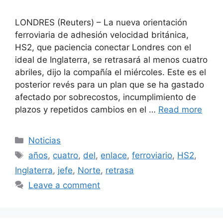
LONDRES (Reuters) – La nueva orientación
ferroviaria de adhesión velocidad británica,
HS2, que paciencia conectar Londres con el
ideal de Inglaterra, se retrasará al menos cuatro
abriles, dijo la compañía el miércoles. Este es el
posterior revés para un plan que se ha gastado
afectado por sobrecostos, incumplimiento de
plazos y repetidos cambios en el …
Read more
Categories
Noticias
Tags
años
,
cuatro
,
del
,
enlace
,
ferroviario
,
HS2
,
Inglaterra
,
jefe
,
Norte
,
retrasa
Leave a comment