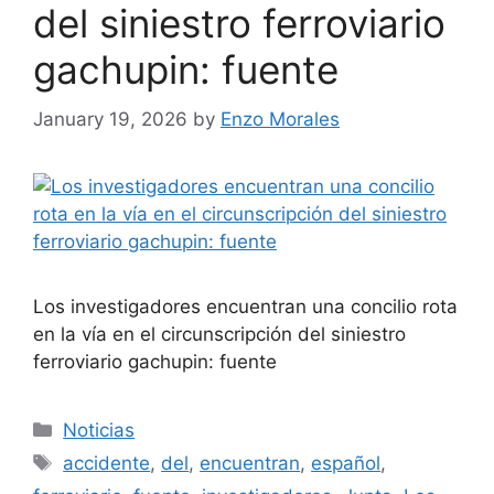
del siniestro ferroviario
gachupin: fuente
January 19, 2026
by
Enzo Morales
Los investigadores encuentran una concilio rota
en la vía en el circunscripción del siniestro
ferroviario gachupin: fuente
Categories
Noticias
Tags
accidente
,
del
,
encuentran
,
español
,