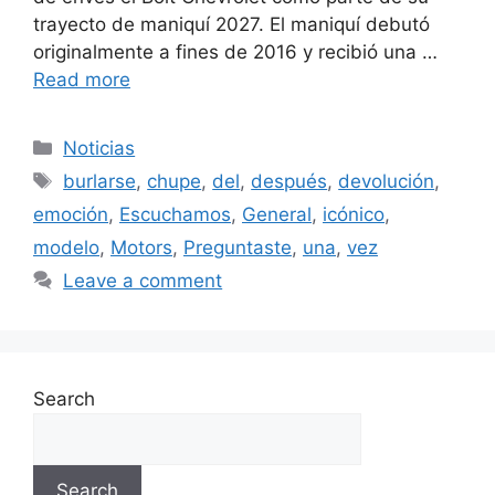
trayecto de maniquí 2027. El maniquí debutó
originalmente a fines de 2016 y recibió una …
Read more
Categories
Noticias
Tags
burlarse
,
chupe
,
del
,
después
,
devolución
,
emoción
,
Escuchamos
,
General
,
icónico
,
modelo
,
Motors
,
Preguntaste
,
una
,
vez
Leave a comment
Search
Search