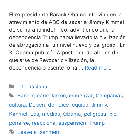
El ex presidente Barack Obama intervino en la
atrevimiento de ABC de sacar a Jimmy Kimmel
de su horario indefinido, advirtiendo que la
dependencia Trump había llevado la civilización
de abrogación a “un nivel nuevo y peligroso”. En
X, Obama publicó: “A posteriori de abriles de
quejarse de Revocar civilización, la
dependencia presente lo ha …
Read more
Categories
Internacional
Tags
Barack
,
cancelación
,
comenzar
,
Compañías
,
cultura
,
Deben
,
del
,
dice
,
equipo
,
Jimmy
,
Kimmel
,
Las
,
medios
,
Obama
,
peligrosa
,
pie
,
ponerse
,
reacciona
,
suspensión
,
Trump
Leave a comment