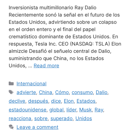
Inversionista multimillonario Ray Dalio
Recientemente sonó la señal en el futuro de los
Estados Unidos, advirtiendo sobre un colapso
en el orden entero y el final del papel
crematístico dominante de Estados Unidos. En
respuesta, Tesla Inc. CEO (NASDAQ: TSLA) Elon
almizcle Desafió el señuelo central de Dalio,
suministrando que China, no los Estados
Unidos, …
Read more
Categories
Internacional
Tags
advierte
,
China
,
Cómo
,
consumo
,
Dalio
,
declive
,
después
,
dice
,
Elon
,
Estados
,
estadounidense
,
global
,
líder
,
Musk
,
Ray
,
reacciona
,
sobre
,
superado
,
Unidos
Leave a comment