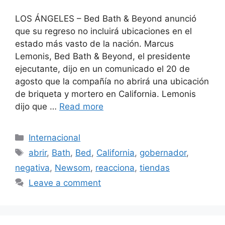
LOS ÁNGELES – Bed Bath & Beyond anunció
que su regreso no incluirá ubicaciones en el
estado más vasto de la nación. Marcus
Lemonis, Bed Bath & Beyond, el presidente
ejecutante, dijo en un comunicado el 20 de
agosto que la compañía no abrirá una ubicación
de briqueta y mortero en California. Lemonis
dijo que …
Read more
Categories
Internacional
Tags
abrir
,
Bath
,
Bed
,
California
,
gobernador
,
negativa
,
Newsom
,
reacciona
,
tiendas
Leave a comment