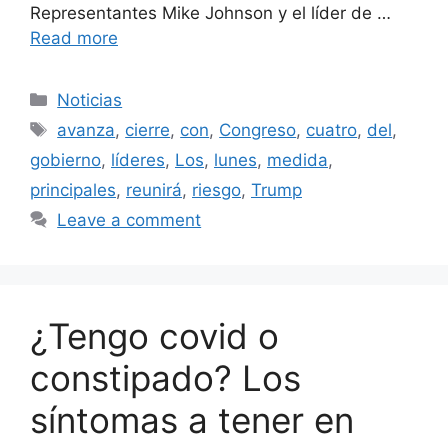
Representantes Mike Johnson y el líder de …
Read more
Categories
Noticias
Tags
avanza
,
cierre
,
con
,
Congreso
,
cuatro
,
del
,
gobierno
,
líderes
,
Los
,
lunes
,
medida
,
principales
,
reunirá
,
riesgo
,
Trump
Leave a comment
¿Tengo covid o
constipado? Los
síntomas a tener en