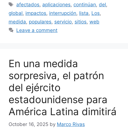
Tags
afectados
,
aplicaciones
,
continúan
,
del
,
global
,
impactos
,
interrupción
,
lista
,
Los
,
medida
,
populares
,
servicio
,
sitios
,
web
Leave a comment
En una medida
sorpresiva, el patrón
del ejército
estadounidense para
América Latina dimitirá
October 16, 2025
by
Marco Rivas