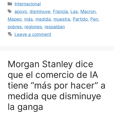
Categories
Internacional
Tags
apoyo
,
disminuye
,
Francia
,
Las
,
Macron
,
Mapeo
,
más
,
medida
,
muestra
,
Partido
,
Pen
,
pobres
,
regiones
,
respaldan
Leave a comment
Morgan Stanley dice
que el comercio de IA
tiene “más por hacer” a
medida que disminuye
la ganga