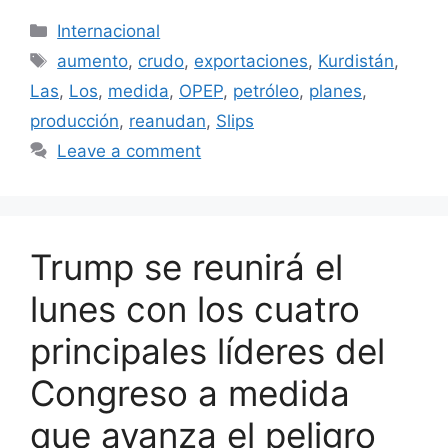
Categories
Internacional
Tags
aumento
,
crudo
,
exportaciones
,
Kurdistán
,
Las
,
Los
,
medida
,
OPEP
,
petróleo
,
planes
,
producción
,
reanudan
,
Slips
Leave a comment
Trump se reunirá el
lunes con los cuatro
principales líderes del
Congreso a medida
que avanza el peligro