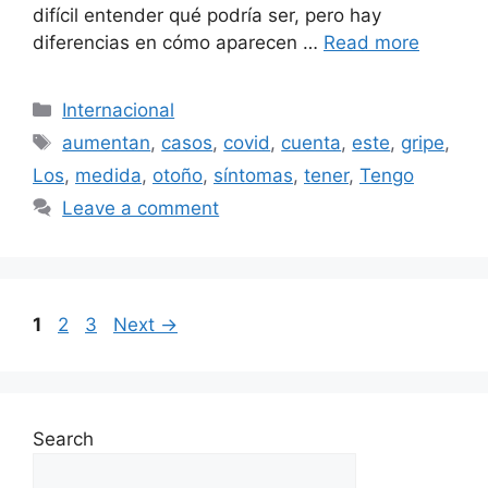
difícil entender qué podría ser, pero hay
diferencias en cómo aparecen …
Read more
Categories
Internacional
Tags
aumentan
,
casos
,
covid
,
cuenta
,
este
,
gripe
,
Los
,
medida
,
otoño
,
síntomas
,
tener
,
Tengo
Leave a comment
Page
Page
Page
1
2
3
Next
→
Search