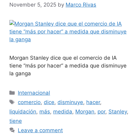
November 5, 2025
by
Marco Rivas
Morgan Stanley dice que el comercio de IA
tiene “más por hacer” a medida que disminuye
la ganga
Categories
Internacional
Tags
comercio
,
dice
,
disminuye
,
hacer
,
liquidación
,
más
,
medida
,
Morgan
,
por
,
Stanley
,
tiene
Leave a comment