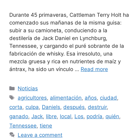
Durante 45 primaveras, Cattleman Terry Holt ha
comenzado sus mañanas de la misma guisa:
subir a su camioneta, conduciendo a la
destilería de Jack Daniel en Lynchburg,
Tennessee, y cargando el puré sobrante de la
fabricación de whisky. Esa irresoluto, una
mezcla gruesa y rica en nutrientes de maíz y
ántrax, ha sido un vínculo …
Read more
Categories
Noticias
Tags
agricultores
,
alimentación
,
años
,
ciudad
,
corta
,
culpa
,
Daniels
,
después
,
destruir
,
ganado
,
Jack
,
libre
,
local
,
Los
,
podría
,
quién
,
Tennessee
,
tiene
Leave a comment