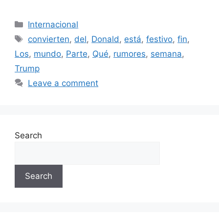
Categories
Internacional
Tags
convierten
,
del
,
Donald
,
está
,
festivo
,
fin
,
Los
,
mundo
,
Parte
,
Qué
,
rumores
,
semana
,
Trump
Leave a comment
Search
Search