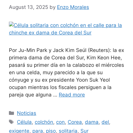
August 13, 2025
by
Enzo Morales
Por Ju-Min Park y Jack Kim Seúl (Reuters): la ex
primera dama de Corea del Sur, Kim Keon Hee,
pasará su primer día en la calabozo el miércoles
en una celda, muy parecido a la que su
cónyuge y su ex presidente Yoon Suk Yeol
ocupan mientras los fiscales persiguen a la
pareja que alguna …
Read more
Categories
Noticias
Tags
Célula
,
colchón
,
con
,
Corea
,
dama
,
del
,
exigente
,
para
,
piso
,
solitaria
,
Sur