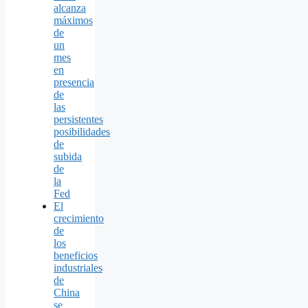
alcanza
máximos
de
un
mes
en
presencia
de
las
persistentes
posibilidades
de
subida
de
la
Fed
El
crecimiento
de
los
beneficios
industriales
de
China
se