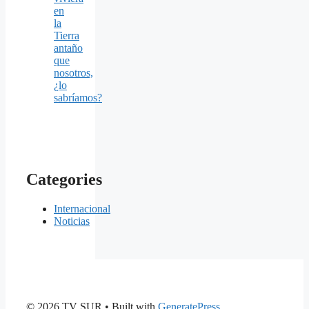
en
la
Tierra
antaño
que
nosotros,
¿lo
sabríamos?
Categories
Internacional
Noticias
© 2026 TV SUR
• Built with
GeneratePress