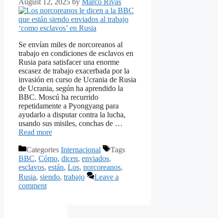
August 12, 2025
by
Marco Rivas
Se envían miles de norcoreanos al
trabajo en condiciones de esclavos en
Rusia para satisfacer una enorme
escasez de trabajo exacerbada por la
invasión en curso de Ucrania de Rusia
de Ucrania, según ha aprendido la
BBC. Moscú ha recurrido
repetidamente a Pyongyang para
ayudarlo a disputar contra la lucha,
usando sus misiles, conchas de …
Read more
Categories
Internacional
Tags
BBC
,
Cómo
,
dicen
,
enviados
,
esclavos
,
están
,
Los
,
norcoreanos
,
Rusia
,
siendo
,
trabajo
Leave a
comment