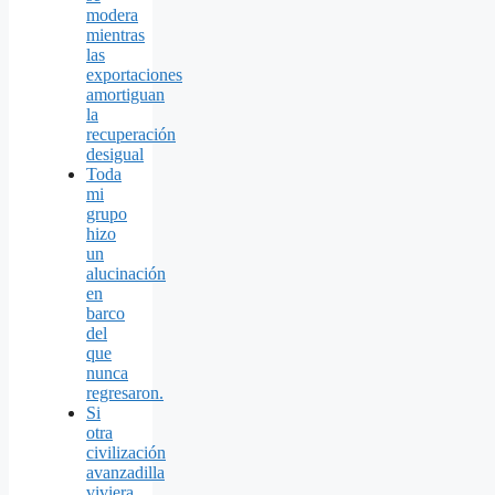
modera
mientras
las
exportaciones
amortiguan
la
recuperación
desigual
Toda
mi
grupo
hizo
un
alucinación
en
barco
del
que
nunca
regresaron.
Si
otra
civilización
avanzadilla
viviera