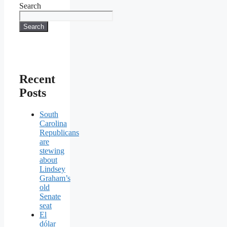
Search
Search
Recent
Posts
South
Carolina
Republicans
are
stewing
about
Lindsey
Graham’s
old
Senate
seat
El
dólar