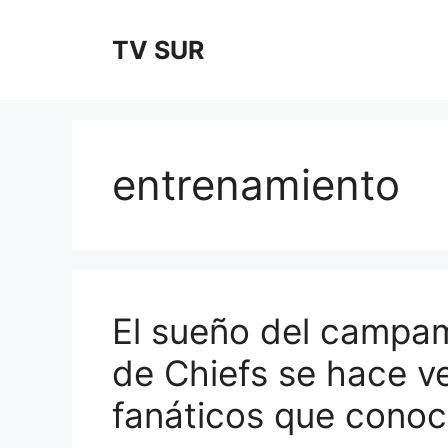
Skip
to
TV SUR
content
entrenamiento
El sueño del campa
de Chiefs se hace v
fanáticos que cono