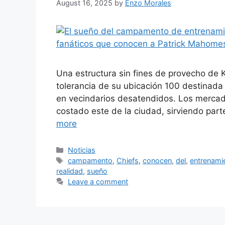
August 16, 2025
by
Enzo Morales
Una estructura sin fines de provecho de K
tolerancia de su ubicación 100 destinada
en vecindarios desatendidos. Los mercad
costado este de la ciudad, sirviendo pa
more
Categories
Noticias
Tags
campamento
,
Chiefs
,
conocen
,
del
,
entrenami
realidad
,
sueño
Leave a comment