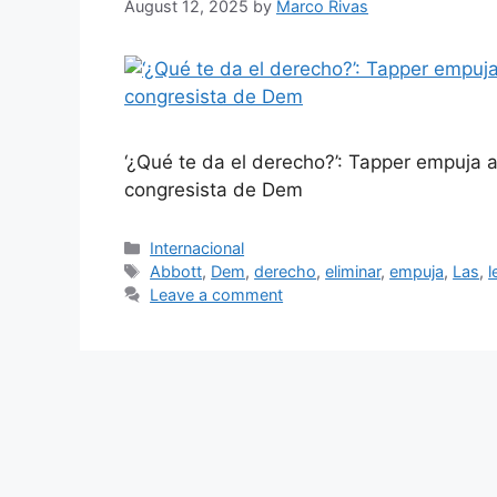
August 12, 2025
by
Marco Rivas
‘¿Qué te da el derecho?’: Tapper empuja a
congresista de Dem
Categories
Internacional
Tags
Abbott
,
Dem
,
derecho
,
eliminar
,
empuja
,
Las
,
l
Leave a comment