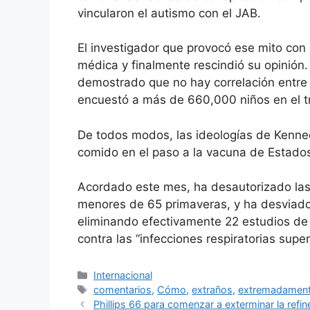
vincularon el autismo con el JAB.
El investigador que provocó ese mito con
médica y finalmente rescindió su opinió
demostrado que no hay correlación entre 
encuestó a más de 660,000 niños en el t
De todos modos, las ideologías de Kenned
comido en el paso a la vacuna de Estado
Acordado este mes, ha desautorizado las
menores de 65 primaveras, y ha desviado
eliminando efectivamente 22 estudios d
contra las “infecciones respiratorias supe
Categories
Internacional
Tags
comentarios
,
Cómo
,
extraños
,
extremadamen
Phillips 66 para comenzar a exterminar la refi