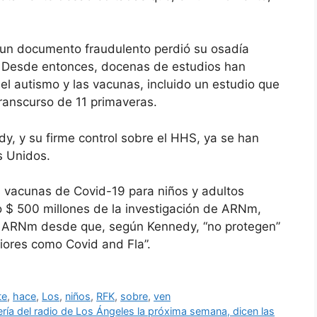
 un documento fraudulento perdió su osadía
n. Desde entonces, docenas de estudios han
el autismo y las vacunas, incluido un estudio que
ranscurso de 11 primaveras.
y, y su firme control sobre el HHS, ya se han
s Unidos.
 vacunas de Covid-19 para niños y adultos
 $ 500 millones de la investigación de ARNm,
e ARNm desde que, según Kennedy, “no protegen”
riores como Covid and Fla”.
te
,
hace
,
Los
,
niños
,
RFK
,
sobre
,
ven
nería del radio de Los Ángeles la próxima semana, dicen las