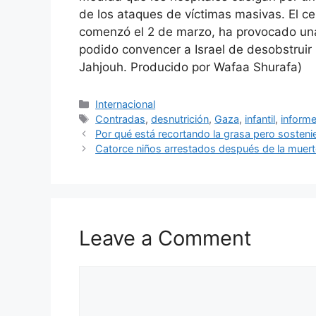
de los ataques de víctimas masivas. El c
comenzó el 2 de marzo, ha provocado una 
podido convencer a Israel de desobstrui
Jahjouh. Producido por Wafaa Shurafa)
Categories
Internacional
Tags
Contradas
,
desnutrición
,
Gaza
,
infantil
,
inform
Por qué está recortando la grasa pero sosten
Catorce niños arrestados después de la muert
Leave a Comment
Comment