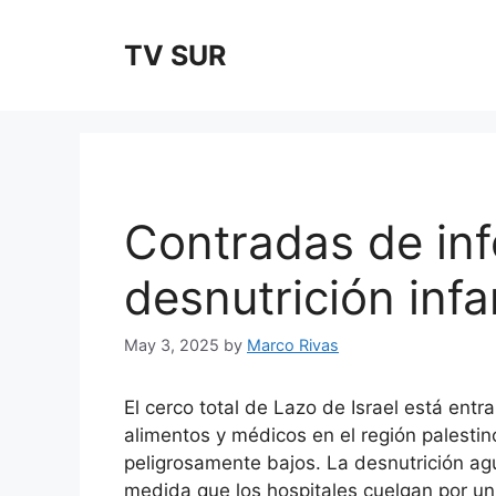
Skip
to
TV SUR
content
Contradas de in
desnutrición infa
May 3, 2025
by
Marco Rivas
El cerco total de Lazo de Israel está entr
alimentos y médicos en el región palesti
peligrosamente bajos. La desnutrición ag
medida que los hospitales cuelgan por un 